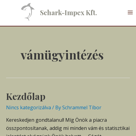
Skip
to
Schark-Impex Kft.
Ma
content
M
vámügyintézés
Kezdőlap
Nincs kategorizálva
/ By
Schrammel Tíbor
Kereskedjen gondtalanul! Míg Önök a piacra
összpontosítanak, addig mi minden vám és statisztikai