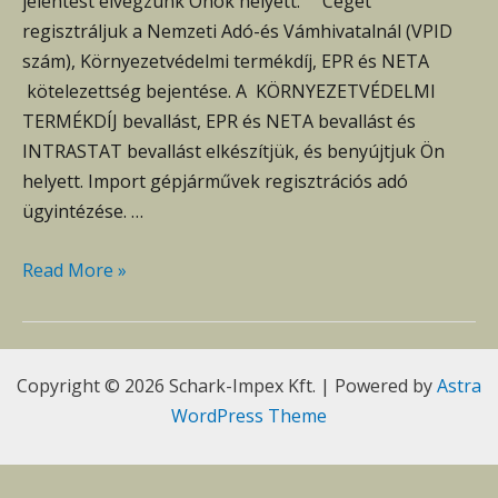
jelentést elvégzünk Önök helyett. Cégét
regisztráljuk a Nemzeti Adó-és Vámhivatalnál (VPID
szám), Környezetvédelmi termékdíj, EPR és NETA
kötelezettség bejentése. A KÖRNYEZETVÉDELMI
TERMÉKDÍJ bevallást, EPR és NETA bevallást és
INTRASTAT bevallást elkészítjük, és benyújtjuk Ön
helyett. Import gépjárművek regisztrációs adó
ügyintézése. …
Kezdőlap
Read More »
Copyright © 2026 Schark-Impex Kft. | Powered by
Astra
WordPress Theme